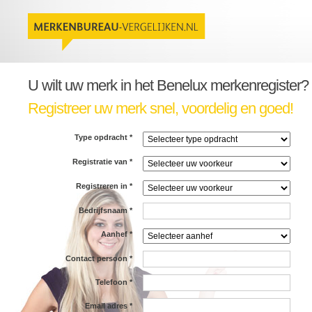
U wilt uw merk in het Benelux merkenregister?
Registreer uw merk snel, voordelig en goed!
Type opdracht
*
Registratie van
*
Registreren in
*
Bedrijfsnaam
*
Aanhef
*
Contact persoon
*
Telefoon
*
Email adres
*