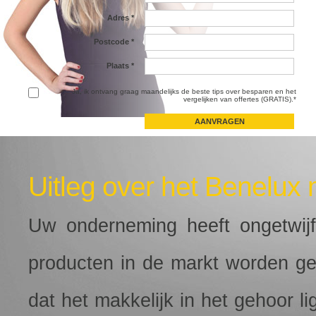
Adres
*
Postcode
*
Plaats
*
Ja, ik ontvang graag maandelijks de beste tips over besparen en het
vergelijken van offertes (GRATIS).*
Uitleg over het Benelux 
Uw onderneming heeft ongetwi
producten in de markt worden g
dat het makkelijk in het gehoor l