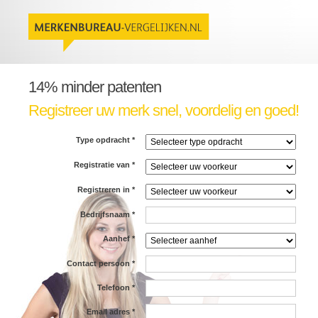
14% minder patenten
Registreer uw merk snel, voordelig en goed!
Type opdracht
*
Registratie van
*
Registreren in
*
Bedrijfsnaam
*
Aanhef
*
Contact persoon
*
Telefoon
*
Email adres
*