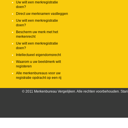
Uw wilt een merkregistratie
doen?
Direct uw merknamen vastleggen
Uw wilt een merkregistratie
doen?
Bescherm uw merk met het
merkenrecht
Uw wilt een merkregistratie
doen?
Intellectueel eigendomsrecht
Waarom u uw beeldmerk wilt
registeren
Alle merkenbureaus voor uw
registratie opdracht op een rij
© 2011 Merkenbureau Vergelijken. Alle rechten voorbehouden. Stari