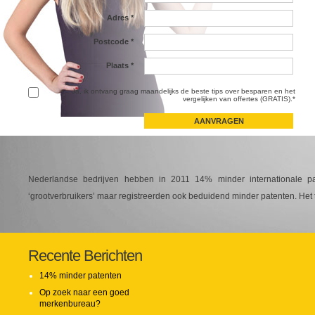
Adres
*
Postcode
*
Plaats
*
Ja, ik ontvang graag maandelijks de beste tips over besparen en het
vergelijken van offertes (GRATIS).*
Nederlandse bedrijven hebben in 2011 14% minder internationale p
‘grootverbruikers’ maar registreerden ook beduidend minder patenten. Het 
Recente Berichten
14% minder patenten
Op zoek naar een goed
merkenbureau?