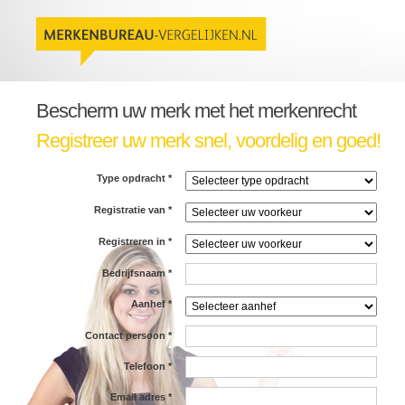
Bescherm uw merk met het merkenrecht
Registreer uw merk snel, voordelig en goed!
Type opdracht
*
Registratie van
*
Registreren in
*
Bedrijfsnaam
*
Aanhef
*
Contact persoon
*
Telefoon
*
Email adres
*