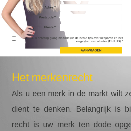
Adres
*
Postcode
*
Plaats
*
Ja, ik ontvang graag maandelijks de beste tips over besparen en het
vergelijken van offertes (GRATIS).*
Het merkenrecht
Als u een merk in de markt wilt z
dient te denken. Belangrijk is b
recht is uw merk ten dode opg