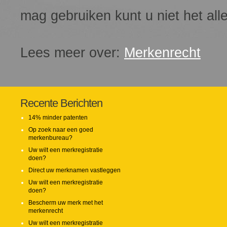
mag gebruiken kunt u niet het al
Lees meer over:
Merkenrecht
Recente Berichten
14% minder patenten
Op zoek naar een goed
merkenbureau?
Uw wilt een merkregistratie
doen?
Direct uw merknamen vastleggen
Uw wilt een merkregistratie
doen?
Bescherm uw merk met het
merkenrecht
Uw wilt een merkregistratie