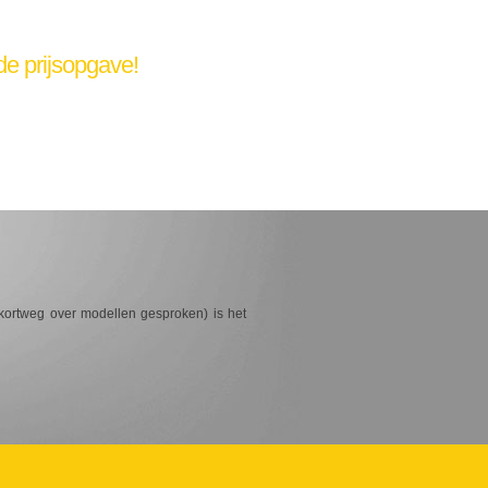
de prijsopgave!
kortweg over modellen gesproken) is het