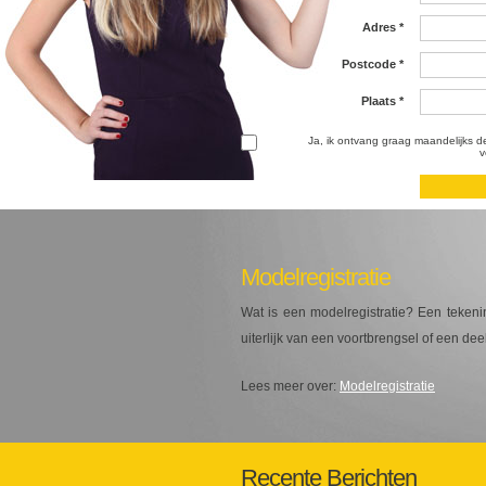
Adres
*
Postcode
*
Plaats
*
Ja, ik ontvang graag maandelijks d
v
Modelregistratie
Wat is een modelregistratie? Een teken
uiterlijk van een voortbrengsel of een de
Lees meer over:
Modelregistratie
Recente Berichten