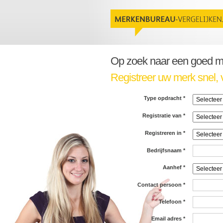
Op zoek naar een goed 
Registreer uw merk snel, 
Type opdracht
*
Registratie van
*
Registreren in
*
Bedrijfsnaam
*
Aanhef
*
Contact persoon
*
Telefoon
*
Email adres
*