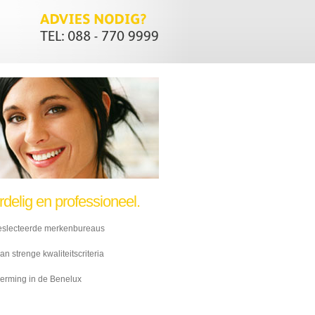
elig en professioneel.
 geslecteerde merkenbureaus
 strenge kwaliteitscriteria
herming in de Benelux