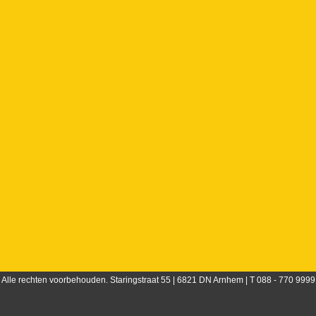
Alle rechten voorbehouden. Staringstraat 55 | 6821 DN Arnhem | T 088 - 770 9999