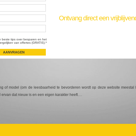
Ontvang direct een vrijblijven
e beste tips over besparen en het
ergelijken van offertes (GRATIS).*
ing of model (om de leesbaarheid te bevorderen wordt op deze website meestal 
el ervan dat nieuw is en een eigen karakter heeft.…