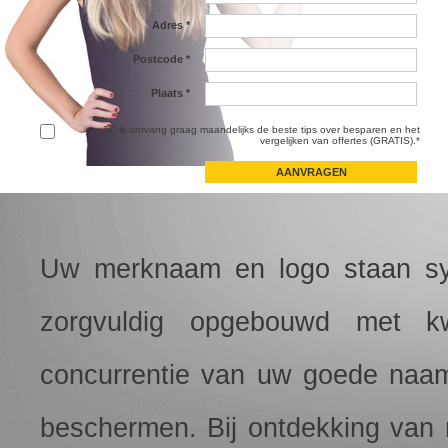
Adres
*
Postcode
*
Plaats
*
Ja, ik ontvang graag maandelijks de beste tips over besparen en het
vergelijken van offertes (GRATIS).*
Uw merknaam en logo staan sym
zorgvuldig opgebouwd met kwa
concurrentie van uw goede naam
beschermen. Bij ontdekking van m