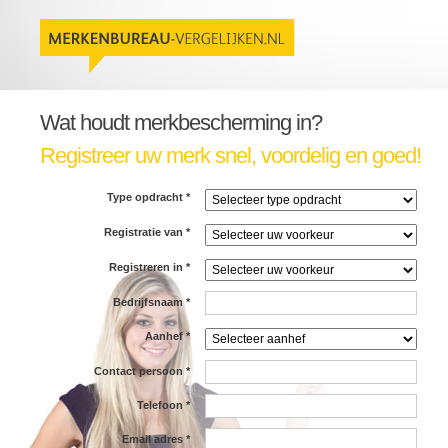
Wat houdt merkbescherming in?
Registreer uw merk snel, voordelig en goed!
Type opdracht
*
Registratie van
*
Registreren in
*
Bedrijfsnaam
*
Aanhef
*
Contact persoon
*
Telefoon
*
Email adres
*