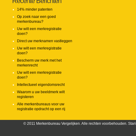
Recente Berichten
14% minder patenten
Op zoek naar een goed
merkenbureau?
Uw wilt een merkregistratie
doen?
Direct uw merknamen vastleggen
Uw wilt een merkregistratie
doen?
Bescherm uw merk met het
merkenrecht
Uw wilt een merkregistratie
doen?
Intellectueel eigendomsrecht
Waarom u uw beeldmerk wilt
registeren
Alle merkenbureaus voor uw
registratie opdracht op een rij
© 2011 Merkenbureau Vergelijken. Alle rechten voorbehouden. Stari