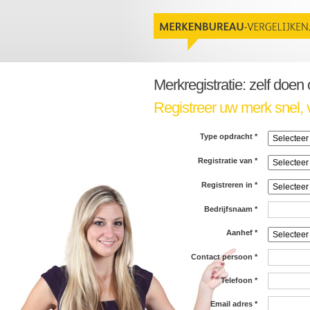
Merkregistratie: zelf doen
Registreer uw merk snel, 
Type opdracht
*
Registratie van
*
Registreren in
*
Bedrijfsnaam
*
Aanhef
*
Contact persoon
*
Telefoon
*
Email adres
*