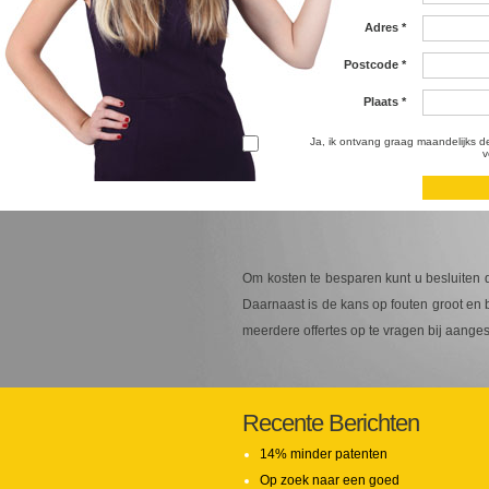
Adres
*
Postcode
*
Plaats
*
Ja, ik ontvang graag maandelijks d
v
Om kosten te besparen kunt u besluiten de
Daarnaast is de kans op fouten groot en 
meerdere offertes op te vragen bij aang
Recente Berichten
14% minder patenten
Op zoek naar een goed