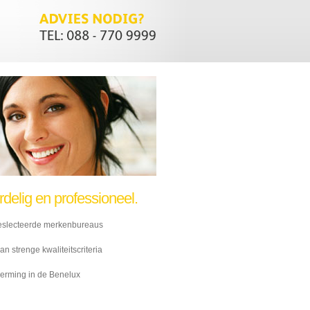
elig en professioneel.
 geslecteerde merkenbureaus
 strenge kwaliteitscriteria
herming in de Benelux