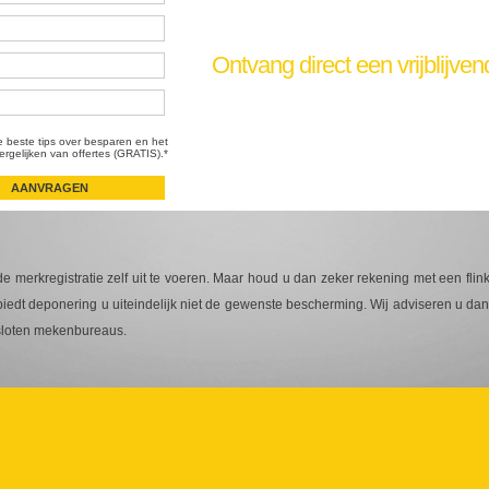
Ontvang direct een vrijblijven
e beste tips over besparen en het
ergelijken van offertes (GRATIS).*
 merkregistratie zelf uit te voeren. Maar houd u dan zeker rekening met een flink
biedt deponering u uiteindelijk niet de gewenste bescherming. Wij adviseren u da
esloten mekenbureaus.