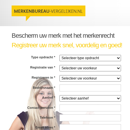
Bescherm uw merk met het merkenrecht
Registreer uw merk snel, voordelig en goed!
Type opdracht
*
Registratie van
*
Registreren in
*
Bedrijfsnaam
*
Aanhef
*
Contact persoon
*
Telefoon
*
Email adres
*