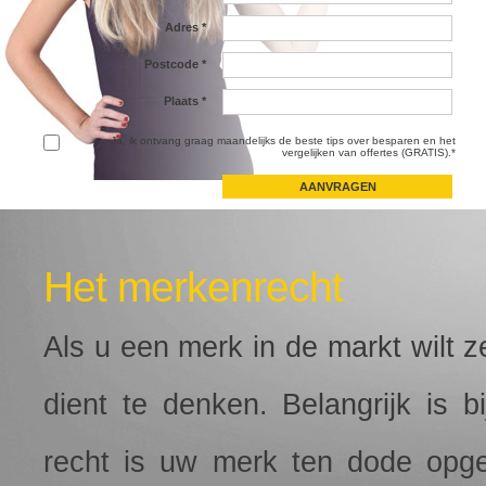
Adres
*
Postcode
*
Plaats
*
Ja, ik ontvang graag maandelijks de beste tips over besparen en het
vergelijken van offertes (GRATIS).*
Het merkenrecht
Als u een merk in de markt wilt z
dient te denken. Belangrijk is b
recht is uw merk ten dode opg